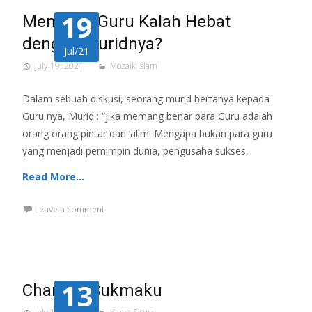
19
Mengapa Guru Kalah Hebat
dengan Muridnya?
Jul/21
July 19, 2021
Mozaik Islam
Dalam sebuah diskusi, seorang murid bertanya kepada
Guru nya, Murid : “jika memang benar para Guru adalah
orang orang pintar dan ‘alim. Mengapa bukan para guru
yang menjadi pemimpin dunia, pengusaha sukses,
Read More…
Leave a comment
13
Chandra Sukmaku