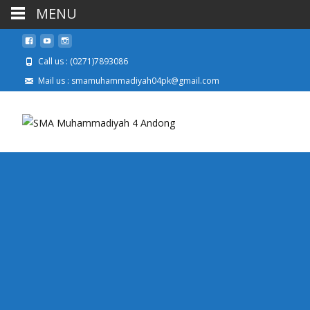
MENU
Call us : (0271)7893086
Mail us : smamuhammadiyah04pk@gmail.com