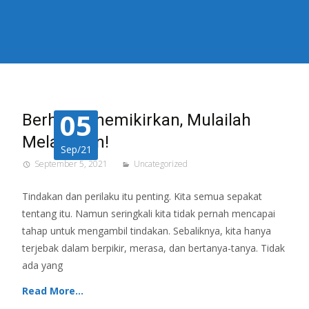
05
Berhenti memikirkan, Mulailah
Melakukan!
Sep/21
September 5, 2021
Uncategorized
Tindakan dan perilaku itu penting. Kita semua sepakat
tentang itu. Namun seringkali kita tidak pernah mencapai
tahap untuk mengambil tindakan. Sebaliknya, kita hanya
terjebak dalam berpikir, merasa, dan bertanya-tanya. Tidak
ada yang
Read More…