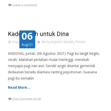
Leave a comment
06
Kado Indah untuk Dina
August 6, 2021
Berita
,
Kegiatan Sekolah
,
Prestasi
Aug/21
ANDONG, Jumat, (06 Agustus 2021) Pagi itu langit begitu
cerah. Matahari perlahan mulai meninggi, merekah
menyapa pagi nan asri. Semilir angin disertai gemerisik
dedaunan beradu diantara ranting pepohonan. Suasana
pagi itu semakin
Read More…
One comment so far