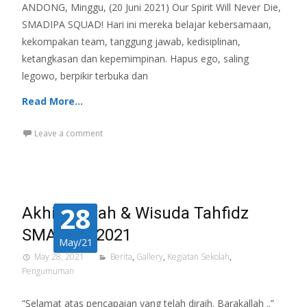
ANDONG, Minggu, (20 Juni 2021) Our Spirit Will Never Die,
SMADIPA SQUAD! Hari ini mereka belajar kebersamaan,
kekompakan team, tanggung jawab, kedisiplinan,
ketangkasan dan kepemimpinan. Hapus ego, saling
legowo, berpikir terbuka dan
Read More…
Leave a comment
28
Akhirusanah & Wisuda Tahfidz
SMADIPA 2021
May/21
May 28, 2021
Berita
,
Gallery
,
Kegiatan Sekolah
,
Pengumuman
“Selamat atas pencapaian yang telah diraih. Barakallah ..”