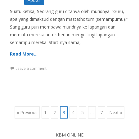
Apr/21
Suatu ketika, Seorang guru ditanya oleh muridnya. “Guru,
apa yang dimaksud dengan mastatho’tum (semampumu)?”
Sang guru pun membawa muridnya ke lapangan dan
meminta mereka untuk berlari mengelilingi lapangan
semampu mereka. Start-nya sama,
Read More…
Leave a comment
Posts
« Previous
1
2
3
4
5
…
7
Next »
navigation
KBM ONLINE