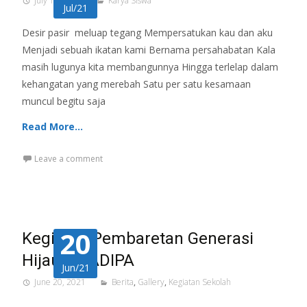
July 13, 2021
Karya Siswa
Jul/21
Desir pasir meluap tegang Mempersatukan kau dan aku
Menjadi sebuah ikatan kami Bernama persahabatan Kala
masih lugunya kita membangunnya Hingga terlelap dalam
kehangatan yang merebah Satu per satu kesamaan
muncul begitu saja
Read More…
Leave a comment
20
Kegiatan Pembaretan Generasi
Hijau SMADIPA
Jun/21
June 20, 2021
Berita
,
Gallery
,
Kegiatan Sekolah