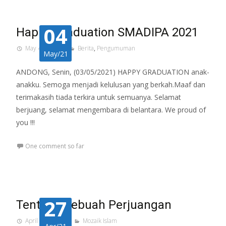
04
Happy Graduation SMADIPA 2021
May 4, 2021
Berita
,
Pengumuman
May/21
ANDONG, Senin, (03/05/2021) HAPPY GRADUATION anak-
anakku. Semoga menjadi kelulusan yang berkah.Maaf dan
terimakasih tiada terkira untuk semuanya. Selamat
berjuang, selamat mengembara di belantara. We proud of
you !!!
One comment so far
27
Tentang Sebuah Perjuangan
April 27, 2021
Mozaik Islam