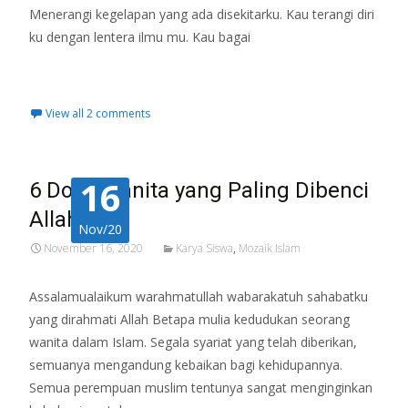
Menerangi kegelapan yang ada disekitarku. Kau terangi diri
ku dengan lentera ilmu mu. Kau bagai
Read More…
View all 2 comments
16
6 Dosa Wanita yang Paling Dibenci
Allah
Nov/20
November 16, 2020
Karya Siswa
,
Mozaik Islam
Assalamualaikum warahmatullah wabarakatuh sahabatku
yang dirahmati Allah Betapa mulia kedudukan seorang
wanita dalam Islam. Segala syariat yang telah diberikan,
semuanya mengandung kebaikan bagi kehidupannya.
Semua perempuan muslim tentunya sangat menginginkan