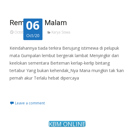
06
Rembulan Malam
October 6, 2020
Karya Siswa
Oct/20
Keindahannya tiada terkira Berujung istimewa di pelupuk
mata Gumpalan lembut bergerak lambat Menyingkir dari
keelokan sementara Berteman kerlap-kerlip bintang
tertabur Yang bukan kehendak_Nya Mana mungkin tak ‘kan
pernah akur Terlalu hebat dipercaya
Read More…
Leave a comment
KBM ONLINE