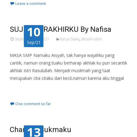
Leave a comment
10
SUJUD TERAKHIRKU By Nafisa
September 10, 2021
Karya Siswa
,
Mozaik Islam
Sep/21
MASA SMP Namaku Aisyah, tak hanya wajahku yang
cantik, namun orang tuaku berharap akhlak ku pun secantik
akhlak Istri Rasulullah. Menjadi muslimah yang taat
merupakan cita citaku dari kecil,namun karena aku tinggal
Read More…
One comment so far
13
Chandra Sukmaku