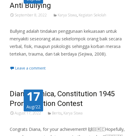
Anti Bullying
September 8, 2022
Karya Siswa
,
Kegiatan Sekolah
Bullying adalah tindakan penggunaan kekuasaan untuk
menyakiti seseorang atau sekelompok orang baik secara
verbal, fisik, maupun psikologis sehingga korban merasa
tertekan, trauma, dan tak berdaya (Sejiwa, 2008).
Leave a comment
17
Diana Monica, Constitution 1945
Pronunciation Contest
Aug/22
August 17, 2022
Berita
,
Karya Siswa
Congrats Diana, for your achievement!! 🙌🏻🇲🇨Hopefully,