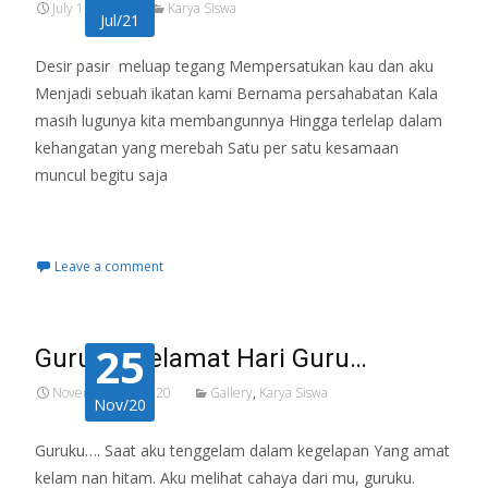
July 13, 2021
Karya Siswa
Jul/21
Desir pasir meluap tegang Mempersatukan kau dan aku
Menjadi sebuah ikatan kami Bernama persahabatan Kala
masih lugunya kita membangunnya Hingga terlelap dalam
kehangatan yang merebah Satu per satu kesamaan
muncul begitu saja
Read More…
Leave a comment
25
Guruku, Selamat Hari Guru…
November 25, 2020
Gallery
,
Karya Siswa
Nov/20
Guruku…. Saat aku tenggelam dalam kegelapan Yang amat
kelam nan hitam. Aku melihat cahaya dari mu, guruku.