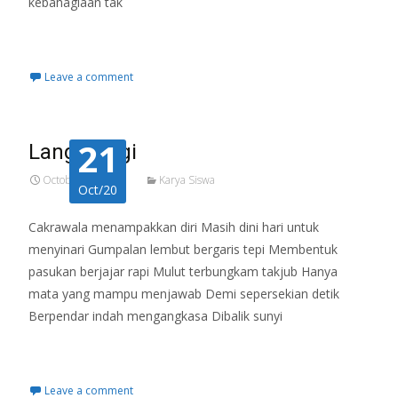
kebahagiaan tak
Read More…
Leave a comment
21
Langit Pagi
October 21, 2020
Karya Siswa
Oct/20
Cakrawala menampakkan diri Masih dini hari untuk
menyinari Gumpalan lembut bergaris tepi Membentuk
pasukan berjajar rapi Mulut terbungkam takjub Hanya
mata yang mampu menjawab Demi sepersekian detik
Berpendar indah mengangkasa Dibalik sunyi
Read More…
Leave a comment