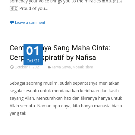
someday your voice brings you to the miracles !!!🇲🇨🇲🇨
🇲🇨 Proud of you…
Leave a comment
01
Cemburunya Sang Maha Cinta:
Cerpen Inspiratif by Nafisa
Oct/21
October 1, 2021
Karya Siswa
,
Mozaik Islam
Sebagai seorang muslim, sudah sepantasnya meniatkan
segala sesuatu untuk mendapatkan keridhaan dan kasih
sayang Allah. Mencurahkan hati dan fikiranya hanya untuk
Allah semata. Namun apa daya, kita hanya manusia biasa
yang tak
Read More…