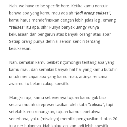
Nah, we have to be specific here. Ketika kamu nentuin
bahwa apa yang kamu mau adalah
“jadi orang sukses”,
kamu harus mendefinisikan dengan lebih jelas lagi, emang
“sukses”
itu apa, sih? Punya banyak uang? Punya
kekuasaan dan pengaruh atas banyak orang? atau apa?
Setiap orang punya definisi sendiri-sendiri tentang
kesuksesan.
Nah, semakin kamu belibet ngomongin tentang apa yang
kamu mau, dan semakin banyak hal-hal yang kamu butuhin
untuk mencapai apa yang kamu mau, artinya rencana
awalmu itu belum cukup spesifik.
Mungkin aja, kamu sebenernya tujuan kamu gak bisa
secara mudah direpresentasikan oleh kata
“sukses”
, tapi
setelah kamu renungkan, tujuan kamu sebetulnya
sederhana, yaitu (misalnya) memiliki penghasilan di atas 20
juta per bulannya. Nah kalau gini kan jadi lebih spesifik.