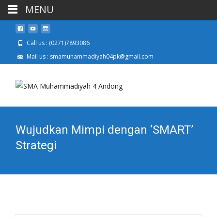
MENU
Call us : (0271)7893086
Mail us : smamuhammadiyah04pk@gmail.com
Wujudkan Mimpi dengan ‘SMART’
Strategi