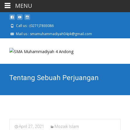
MENU
Call us : (0271)7893086
Mail us : smamuhammadiyah04pk@gmail.com
Tentang Sebuah Perjuangan
April 27, 2021
Mozaik Islam